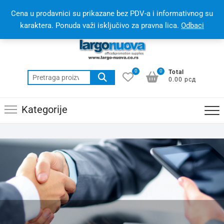
Postanite partner
Online prodavnica(webshop)
Cena u prodavnici su prikazane bez PDV-a i informativnog su
Online katalog(promotivni materijal)
060 310 6 310
karaktera. Ponuda važi isključivo za pravna lica.
Odbaci
0
0
Total
0.00 рсд
Kategorije