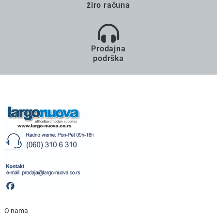
žiro računa
Prodajna
podrška
O nama