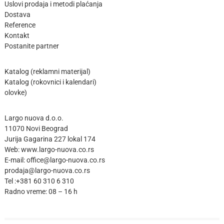
Uslovi prodaja i metodi plaćanja
Dostava
Reference
Kontakt
Postanite partne
r
Katalog (reklamni materijal)
Katalog (rokovnici i kalendari)
olovke)
Largo nuova d.o.o.
11070 Novi Beograd
Jurija Gagarina 227 lokal 174
Web:
www.largo-nuova.co.rs
E-mail:
office@largo-nuova.co.rs
prodaja@largo-nuova.co.rs
Tel :
+381 60 310 6 310
Radno vreme: 08 – 16 h