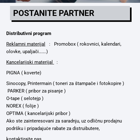
POSTANITE PARTNER
Distributivni program
Reklamni materijal
: Promobox ( rokovnici, kalendari,
olovke, upaljači…….)
Kancelarijski materijal
:
PIGNA ( koverte)
Sinocopy, Printermain ( toneri za štampače i fotokopire )
PARKER ( pribor za pisanje )
O-tape ( selotejp )
NOREX ( folije )
OPTIMA ( kancelarijski pribor )
Ako ste zainteresovani za saradnju, uz odličnu prodajnu
podršku i pripadajuċe rabate za distruibutere,
kontaktirajte nas