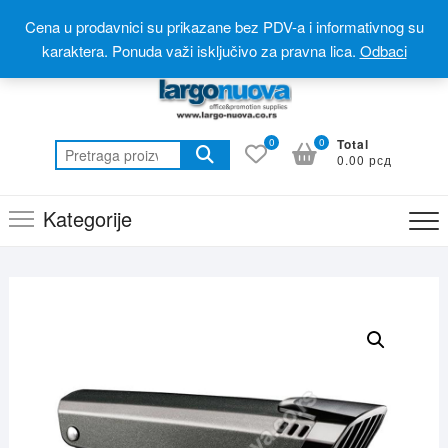
Skip
Postanite partner
Online prodavnica(webshop)
Cena u prodavnici su prikazane bez PDV-a i informativnog su
to
Online katalog(promotivni materijal)
060 310 6 310
karaktera. Ponuda važi isključivo za pravna lica.
Odbaci
content
0
0
Total
Pretraga
0.00 рсд
za:
Kategorije