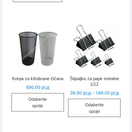
Korpa za kišobrane žičana
Štipaljke za papir metalne
1/12
590.00
рсд
39.00
рсд
189.00
рсд
Raspo
–
Ovaj
cena:
Odaberite
Ovaj
od
proizvod
Odaberite
39.00 
opcije
proiz
ima
do
opcije
189.00
ima
više
više
varijanti.
varijan
Opcije