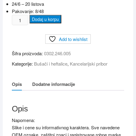
24/6 – 20 listova
Pakovanje: 8/48
Heftalica
Dodaj u korpu
MAPED
METAL
Add to wishlist
2
24/6
Šifra proizvoda:
0302.246.005
količina
Kategorije:
Bušači i heftalice
,
Kancelarijski pribor
Opis
Dodatne informacije
Opis
Napomena:
Slike i cene su informativnog karaktera. Sve navedene
OEM oznake, zaštitni znaci i registrovane robne marke