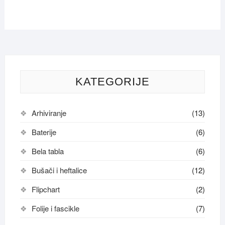
Opcij
mogu
mogu
biti
biti
izabrane
izabr
na
na
stranici
strani
proizvoda.
proiz
KATEGORIJE
Arhiviranje
(13)
Baterije
(6)
Bela tabla
(6)
Bušači i heftalice
(12)
Flipchart
(2)
Folije i fascikle
(7)