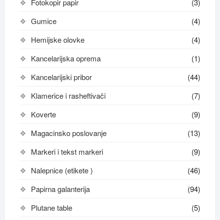
Fotokopir papir
(3)
Gumice
(4)
Hemijske olovke
(4)
Kancelarijska oprema
(1)
Kancelarijski pribor
(44)
Klamerice i rasheftivači
(7)
Koverte
(9)
Magacinsko poslovanje
(13)
Markeri i tekst markeri
(9)
Nalepnice (etikete )
(46)
Papirna galanterija
(94)
Plutane table
(5)