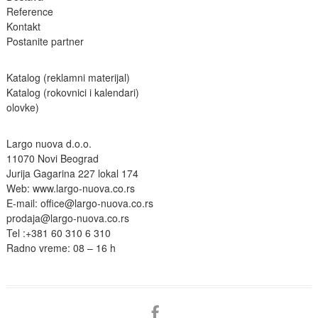
Reference
Kontakt
Postanite partne
r
Katalog (reklamni materijal)
Katalog (rokovnici i kalendari)
olovke)
Largo nuova d.o.o.
11070 Novi Beograd
Jurija Gagarina 227 lokal 174
Web:
www.largo-nuova.co.rs
E-mail:
office@largo-nuova.co.rs
prodaja@largo-nuova.co.rs
Tel :
+381 60 310 6 310
Radno vreme: 08 – 16 h
facebook