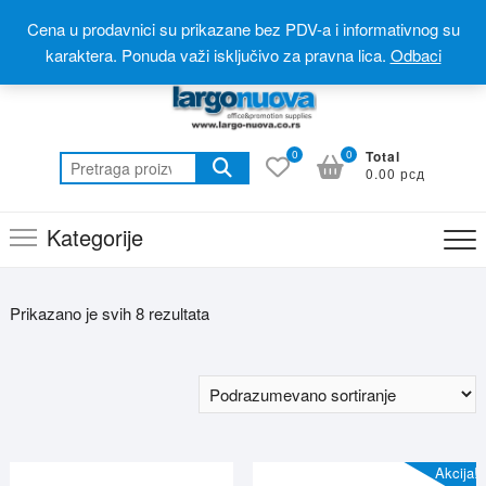
Skip
Postanite partner
Online prodavnica(webshop)
Cena u prodavnici su prikazane bez PDV-a i informativnog su
to
Online katalog(promotivni materijal)
060 310 6 310
karaktera. Ponuda važi isključivo za pravna lica.
Odbaci
content
0
0
Total
Pretraga
0.00 рсд
za:
Kategorije
Prikazano je svih 8 rezultata
Akcija!