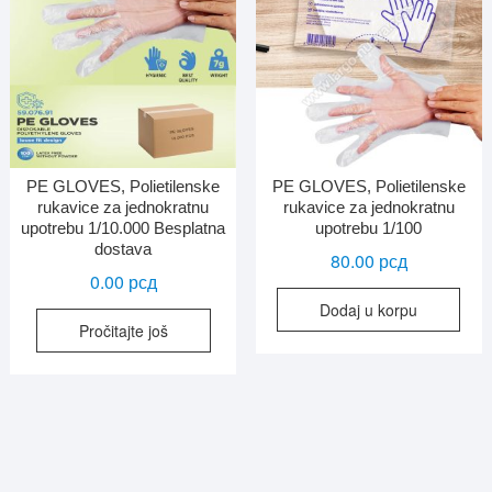
izabrane
biti
na
iza
stranici
na
proizvoda.
str
pro
PE GLOVES, Polietilenske
PE GLOVES, Polietilenske
rukavice za jednokratnu
rukavice za jednokratnu
upotrebu 1/10.000 Besplatna
upotrebu 1/100
dostava
80.00
рсд
0.00
рсд
Dodaj u korpu
Pročitajte još