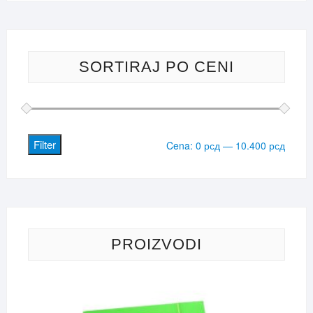
SORTIRAJ PO CENI
Filter
Minima
Maksi
Cena:
0 рсд
—
10.400 рсд
cena
cena
PROIZVODI