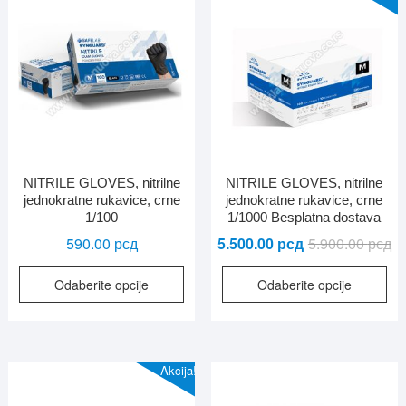
NITRILE GLOVES, nitrilne
NITRILE GLOVES, nitrilne
jednokratne rukavice, crne
jednokratne rukavice, crne
1/100
1/1000 Besplatna dostava
Or
Tr
590.00
рсд
5.500.00
рсд
5.900.00
рсд
ce
ce
Ovaj
Ov
Odaberite opcije
Odaberite opcije
je
je:
proizvod
pro
bil
5.
ima
im
5.
više
viš
varijanti.
vari
Akcija!
Opcije
Opc
mogu
mo