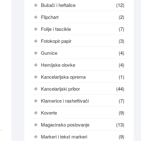
Bušači i heftalice
(12)
Flipchart
(2)
Folije i fascikle
(7)
Fotokopir papir
(3)
Gumice
(4)
Hemijske olovke
(4)
Kancelarijska oprema
(1)
Kancelarijski pribor
(44)
Klamerice i rasheftivači
(7)
Koverte
(9)
Magacinsko poslovanje
(13)
Markeri i tekst markeri
(9)