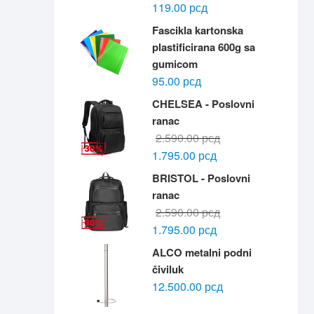
119.00
рсд
Fascikla kartonska
plastificirana 600g sa
gumicom
95.00
рсд
CHELSEA - Poslovni
ranac
Originalna
Trenutna
2.590.00
рсд
cena
cena
1.795.00
рсд
je
je:
BRISTOL - Poslovni
bila:
1.795.00 рсд.
ranac
2.590.00 рсд.
Originalna
Trenutna
2.590.00
рсд
cena
cena
1.795.00
рсд
je
je:
ALCO metalni podni
bila:
1.795.00 рсд.
čiviluk
2.590.00 рсд.
12.500.00
рсд