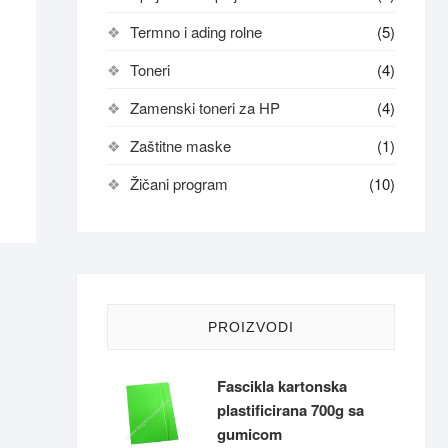
Termno i ading rolne
(5)
Toneri
(4)
Ovaj
proizvod
Zamenski toneri za HP
(4)
ima
Zaštitne maske
(1)
više
varijanti.
Žičani program
(10)
Opcije
mogu
biti
izabrane
na
stranici
PROIZVODI
proizvoda.
Fascikla kartonska
plastificirana 700g sa
gumicom