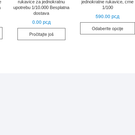
e
rukavice za jednokratnu
jednokratne rukavice, crne
a
upotrebu 1/10.000 Besplatna
1/100
dostava
inalna
utna
590.00
рсд
a
a
0.00
рсд
Odaberite opcije
Ovaj
00.00 рсд.
00.00 рсд.
Pročitajte još
proizvod
ima
više
varijanti.
Opcije
mogu
biti
izabrane
na
stranici
proizvoda.