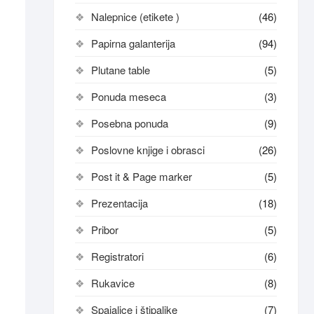
Nalepnice (etikete )
(46)
Papirna galanterija
(94)
Plutane table
(5)
Ponuda meseca
(3)
Posebna ponuda
(9)
Poslovne knjige i obrasci
(26)
Post it & Page marker
(5)
Prezentacija
(18)
Pribor
(5)
Registratori
(6)
Rukavice
(8)
Spajalice i štipaljke
(7)