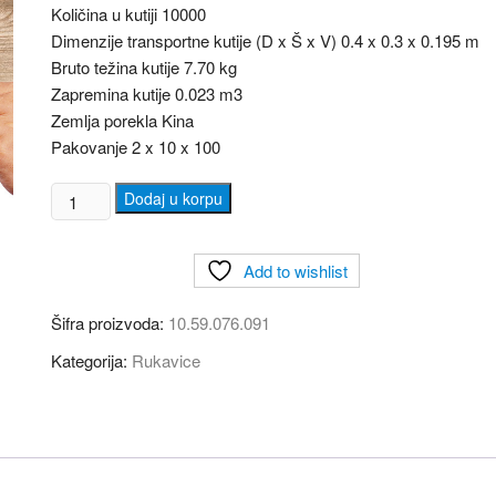
Količina u kutiji 10000
Dimenzije transportne kutije (D x Š x V) 0.4 x 0.3 x 0.195 m
Bruto težina kutije 7.70 kg
Zapremina kutije 0.023 m3
Zemlja porekla Kina
Pakovanje 2 x 10 x 100
PE
Dodaj u korpu
GLOVES,
Polietilenske
Add to wishlist
rukavice
za
Šifra proizvoda:
10.59.076.091
jednokratnu
upotrebu
Kategorija:
Rukavice
1/100
količina