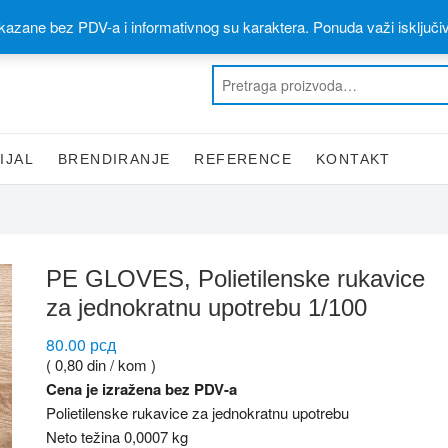
 materijal)
060 310 6 310
kazane bez PDV-a i informativnog su karaktera. Ponuda važi isključi
IJAL
BRENDIRANJE
REFERENCE
KONTAKT
PE GLOVES, Polietilenske rukavice
za jednokratnu upotrebu 1/100
80.00
рсд
( 0,80 din / kom )
Cena je izražena bez PDV-a
Polietilenske rukavice za jednokratnu upotrebu
Neto težina 0,0007 kg