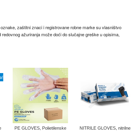
znake, zaštitni znaci i registrovane robne marke su vlasništvo
ored redovnog ažuriranja može doći do slučajne greške u opisima,
a!
e
PE GLOVES, Polietilenske
NITRILE GLOVES, nitrilne