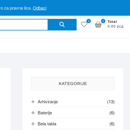
fac
vo za pravna lica.
Odbaci
Pretraga
0
0
Total
0.00 рсд
za:
KATEGORIJE
Arhiviranje
(13)
Baterije
(6)
Bela tabla
(6)