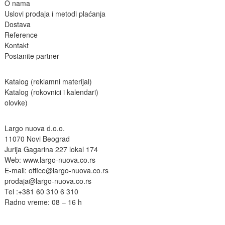
O nama
Uslovi prodaja i metodi plaćanja
Dostava
Reference
Kontakt
Postanite partne
r
Katalog (reklamni materijal)
Katalog (rokovnici i kalendari)
olovke)
Largo nuova d.o.o.
11070 Novi Beograd
Jurija Gagarina 227 lokal 174
Web:
www.largo-nuova.co.rs
E-mail:
office@largo-nuova.co.rs
prodaja@largo-nuova.co.rs
Tel :
+381 60 310 6 310
Radno vreme: 08 – 16 h