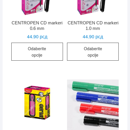
CENTROPEN CD markeri
CENTROPEN CD markeri
0.6 mm
1.0 mm
44.90
рсд
44.90
рсд
Ovaj
Ovaj
Odaberite
Odaberite
proizvod
proiz
opcije
opcije
ima
ima
više
više
varijanti.
varijan
Opcije
Opcij
mogu
mogu
biti
biti
izabrane
izabr
na
na
stranici
strani
proizvoda.
proiz