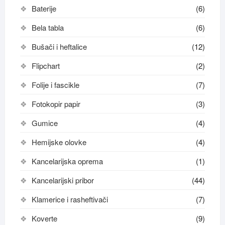
Baterije
(6)
Bela tabla
(6)
Bušači i heftalice
(12)
Flipchart
(2)
Folije i fascikle
(7)
Fotokopir papir
(3)
Gumice
(4)
Hemijske olovke
(4)
Kancelarijska oprema
(1)
Kancelarijski pribor
(44)
Klamerice i rasheftivači
(7)
Koverte
(9)