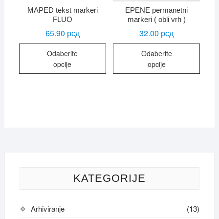
MAPED tekst markeri
EPENE permanetni
FLUO
markeri ( obli vrh )
65.90
рсд
32.00
рсд
Ovaj
Ovaj
Odaberite
Odaberite
proizvod
proiz
opcije
opcije
ima
ima
više
više
varijanti.
varijan
Opcije
Opcij
mogu
mogu
biti
biti
izabrane
izabr
na
na
stranici
strani
proizvoda.
proiz
KATEGORIJE
Arhiviranje
(13)