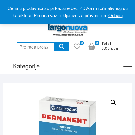
Skip
Postanite partner
Online prodavnica(webshop)
Cena u prodavnici su prikazane bez PDV-a i informativnog su
to
Online katalog(promotivni materijal)
060 310 6 310
karaktera. Ponuda važi isključivo za pravna lica.
Odbaci
content
0
0
Total
Pretraga
0.00 рсд
za:
Kategorije