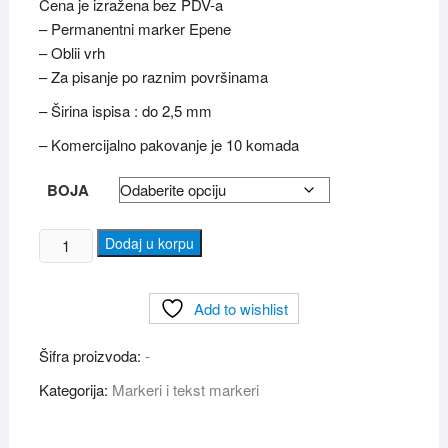
Cena je izražena bez PDV-a
– Permanentni marker Epene
– Oblii vrh
– Za pisanje po raznim površinama
– Širina ispisa : do 2,5 mm
– Komercijalno pakovanje je 10 komada
BOJA
CENTROPEN
Dodaj u korpu
permanetni
markeri
Add to wishlist
(
kosi
Šifra proizvoda:
-
vrh
)
Kategorija:
Markeri i tekst markeri
količina