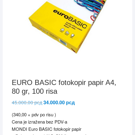
EURO BASIC fotokopir papir A4,
80 gr, 100 risa
45.000.00
рсд
Originalna
34.000.00
рсд
Trenutna
cena
cena
je
je:
(340,00 + pdv po risu )
bila:
34.000.00 рсд.
45.000.00 рсд.
Cena je izražena bez PDV-a
MONDI Euro BASIC fotokopir papir