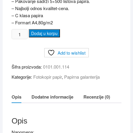
– Pakovanje sadrži 5×500 listova papira.
– Najbolji odnos kvalitet-cena.
– C klasa papira
– Formart A4,80g/m2
EURO
Dodaj u korpu
BASIC
fotokopir
Add to wishlist
papir
A4,
Šifra proizvoda:
0101.001.114
80
gr,
Kategorije:
Fotokopir papir
,
Papirna galanterija
100
risa
količina
Opis
Dodatne informacije
Recenzije (0)
Opis
Napomena: