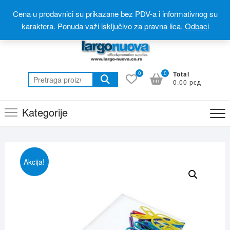
Skip
Postanite partner
Online prodavnica(webshop)
Cena u prodavnici su prikazane bez PDV-a i informativnog su
to
Online katalog(promotivni materijal)
060 310 6 310
karaktera. Ponuda važi isključivo za pravna lica.
Odbaci
content
0
0
Total
Pretraga
0.00 рсд
za:
Kategorije
Akcija!