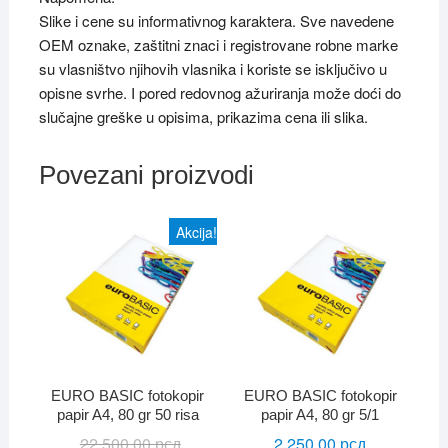
Slike i cene su informativnog karaktera. Sve navedene
OEM oznake, zaštitni znaci i registrovane robne marke
su vlasništvo njihovih vlasnika i koriste se isključivo u
opisne svrhe. I pored redovnog ažuriranja može doći do
slučajne greške u opisima, prikazima cena ili slika.
Povezani proizvodi
Akcija!
EURO BASIC fotokopir
EURO BASIC fotokopir
papir A4, 80 gr 50 risa
papir A4, 80 gr 5/1
22.500.00
рсд
Originalna
Trenutna
2.250.00
рсд