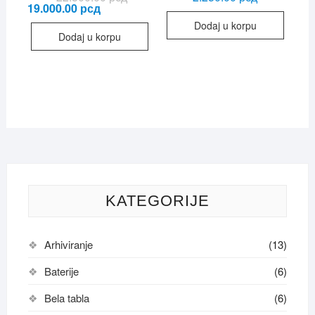
cena
cena
19.000.00
рсд
je
je:
Dodaj u korpu
bila:
19.000.00 рсд.
Dodaj u korpu
22.500.00 рсд.
KATEGORIJE
Arhiviranje
(13)
Baterije
(6)
Bela tabla
(6)