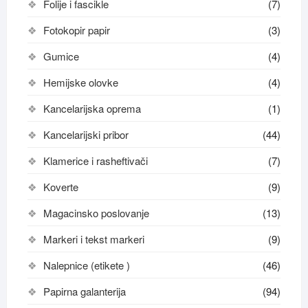
Folije i fascikle
(7)
Fotokopir papir
(3)
Gumice
(4)
Hemijske olovke
(4)
Kancelarijska oprema
(1)
Kancelarijski pribor
(44)
Klamerice i rasheftivači
(7)
Koverte
(9)
Magacinsko poslovanje
(13)
Markeri i tekst markeri
(9)
Nalepnice (etikete )
(46)
Papirna galanterija
(94)