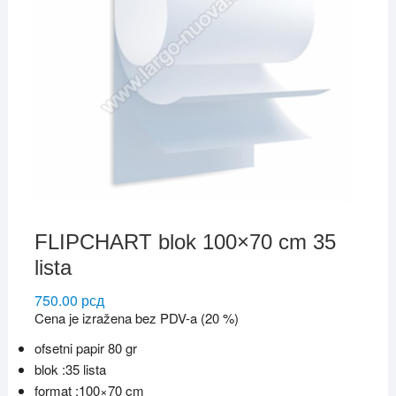
FLIPCHART blok 100×70 cm 35
lista
750.00
рсд
Cena je izražena bez PDV-a (20 %)
ofsetni papir 80 gr
blok :35 lista
format :100×70 cm