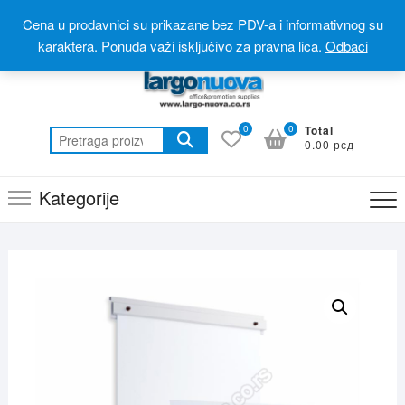
Skip
Postanite partner
Online prodavnica(webshop)
Cena u prodavnici su prikazane bez PDV-a i informativnog su
to
Online katalog(promotivni materijal)
060 310 6 310
karaktera. Ponuda važi isključivo za pravna lica.
Odbaci
content
0
0
Total
Pretraga
0.00 рсд
za:
Kategorije