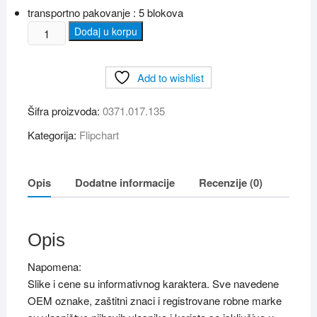
transportno pakovanje : 5 blokova
FLIPCHART
Dodaj u korpu
blok
100x70
Add to wishlist
cm
35
Šifra proizvoda:
0371.017.135
lista
količina
Kategorija:
Flipchart
Opis
Dodatne informacije
Recenzije (0)
Opis
Napomena:
Slike i cene su informativnog karaktera. Sve navedene
OEM oznake, zaštitni znaci i registrovane robne marke