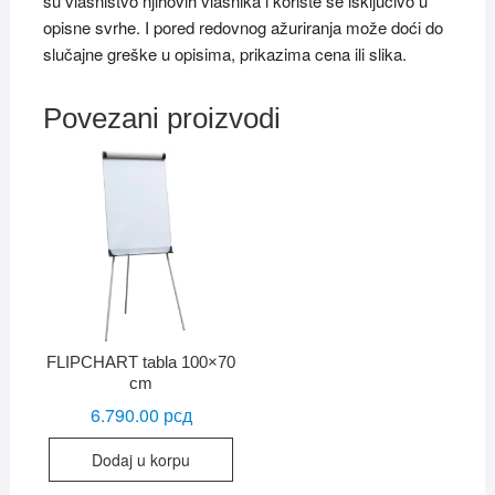
su vlasništvo njihovih vlasnika i koriste se isključivo u
opisne svrhe. I pored redovnog ažuriranja može doći do
slučajne greške u opisima, prikazima cena ili slika.
Povezani proizvodi
FLIPCHART tabla 100×70
cm
6.790.00
рсд
Dodaj u korpu