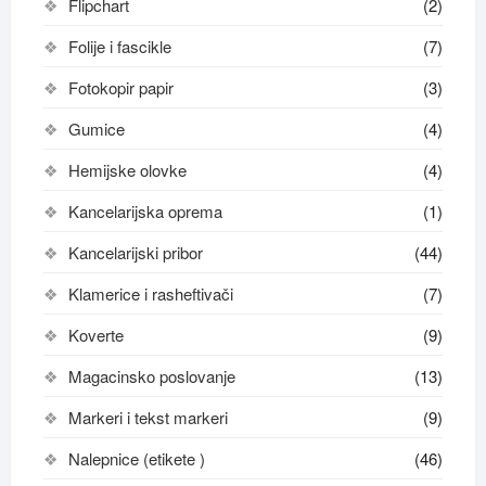
Flipchart
(2)
Folije i fascikle
(7)
Fotokopir papir
(3)
Gumice
(4)
Hemijske olovke
(4)
Kancelarijska oprema
(1)
Kancelarijski pribor
(44)
Klamerice i rasheftivači
(7)
Koverte
(9)
Magacinsko poslovanje
(13)
Markeri i tekst markeri
(9)
Nalepnice (etikete )
(46)