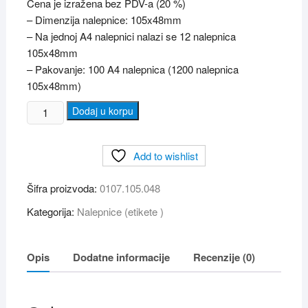
Cena je izražena bez PDV-a (20 %)
– Dimenzija nalepnice: 105x48mm
– Na jednoj A4 nalepnici nalazi se 12 nalepnica
105x48mm
– Pakovanje: 100 A4 nalepnica (1200 nalepnica
105x48mm)
Nalepnice
Dodaj u korpu
(
etikete
Add to wishlist
)
105×48mm
Šifra proizvoda:
0107.105.048
A4/12
količina
Kategorija:
Nalepnice (etikete )
Opis
Dodatne informacije
Recenzije (0)