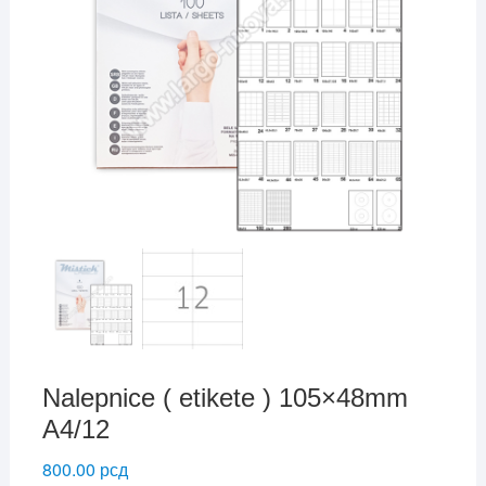
Nalepnice ( etikete ) 105×48mm
A4/12
800.00
рсд