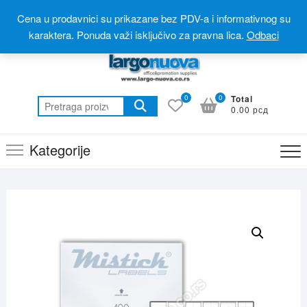
Skip
Postanite partner
Online prodavnica(webshop)
Cena u prodavnici su prikazane bez PDV-a i informativnog su
to
Online katalog(promotivni materijal)
060 310 6 310
karaktera. Ponuda važi isključivo za pravna lica.
Odbaci
content
0
0
Total
Pretraga
0.00 рсд
za:
Kategorije