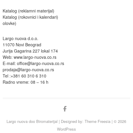
Katalog (reklamni materijal)
Katalog (rokovnici i kalendari)
olovke)
Largo nuova d.o.o.
11070 Novi Beograd
Jurija Gagarina 227 lokal 174
Web:
www.largo-nuova.co.rs
E-mail:
office@largo-nuova.co.rs
prodaja@largo-nuova.co.rs
Tel :
+381 60 310 6 310
Radno vreme: 08 – 16 h
facebook
Largo nuova doo Biromaterijal
| Designed by:
Theme Freesia
| © 2026
WordPress