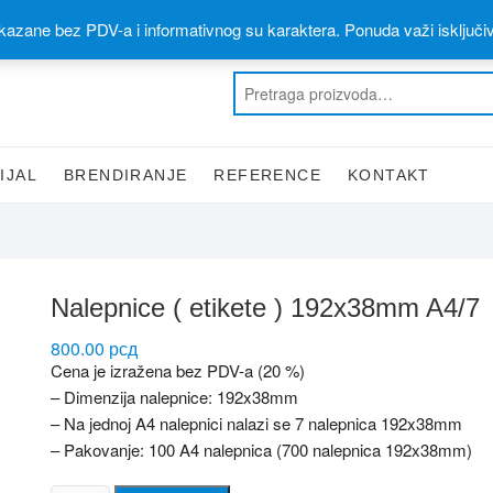
 materijal)
060 310 6 310
kazane bez PDV-a i informativnog su karaktera. Ponuda važi isključi
IJAL
BRENDIRANJE
REFERENCE
KONTAKT
Nalepnice ( etikete ) 192x38mm A4/7
800.00
рсд
Cena je izražena bez PDV-a (20 %)
– Dimenzija nalepnice: 192x38mm
– Na jednoj A4 nalepnici nalazi se 7 nalepnica 192x38mm
– Pakovanje: 100 A4 nalepnica (700 nalepnica 192x38mm)