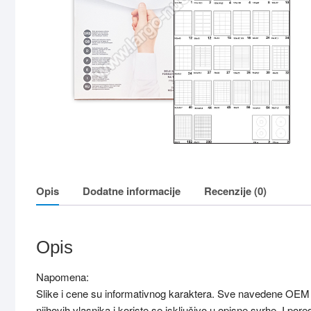
Opis
Dodatne informacije
Recenzije (0)
Opis
Napomena:
Slike i cene su informativnog karaktera. Sve navedene OEM o
njihovih vlasnika i koriste se isključivo u opisne svrhe. I p