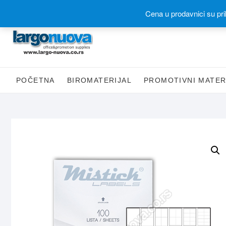
Skip
Postanite partner
Online prodavnica(webshop)
Online katalog(promotivni
Cena u prodavnici su pri
to
content
POČETNA
BIROMATERIJAL
PROMOTIVNI MATER