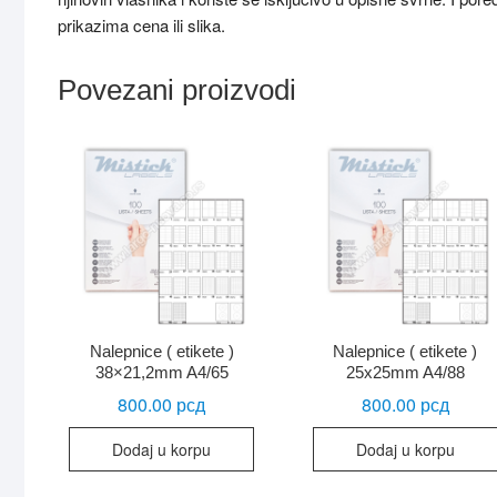
prikazima cena ili slika.
Povezani proizvodi
Nalepnice ( etikete )
Nalepnice ( etikete )
38×21,2mm A4/65
25x25mm A4/88
800.00
рсд
800.00
рсд
Dodaj u korpu
Dodaj u korpu