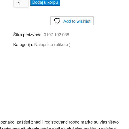
Nalepnice
Dodaj u korpu
(
etikete
Add to wishlist
)
192x38mm
Šifra proizvoda:
0107.192.038
A4/7
količina
Kategorija:
Nalepnice (etikete )
znake, zaštitni znaci i registrovane robne marke su vlasništvo
ored redovnog ažuriranja može doći do slučajne greške u opisima,