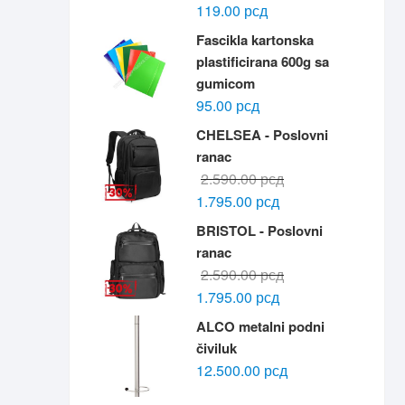
119.00
рсд
Fascikla kartonska
plastificirana 600g sa
gumicom
95.00
рсд
CHELSEA - Poslovni
ranac
Originalna
Trenutna
2.590.00
рсд
cena
cena
1.795.00
рсд
je
je:
BRISTOL - Poslovni
bila:
1.795.00 рсд.
ranac
2.590.00 рсд.
Originalna
Trenutna
2.590.00
рсд
cena
cena
1.795.00
рсд
je
je:
ALCO metalni podni
bila:
1.795.00 рсд.
čiviluk
2.590.00 рсд.
12.500.00
рсд