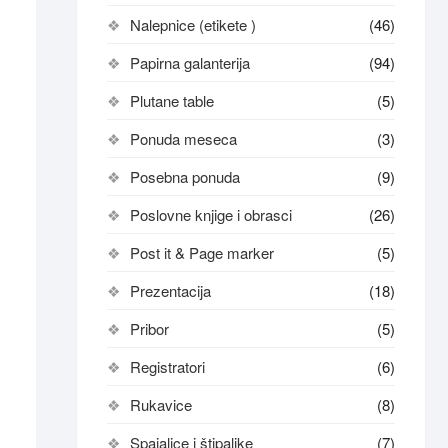
Nalepnice (etikete )
(46)
Papirna galanterija
(94)
Plutane table
(5)
Ponuda meseca
(3)
Posebna ponuda
(9)
Poslovne knjige i obrasci
(26)
Post it & Page marker
(5)
Prezentacija
(18)
Pribor
(5)
Registratori
(6)
Rukavice
(8)
Spajalice i štipaljke
(7)